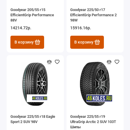
Goodyear 205/55 r15
Goodyear 225/50 r17
EfficientGrip Performance
EfficientGrip Performance 2
88V
98W
14214.72р.
15916.16р.
В корзину
В корзину
Goodyear 225/55 r18 Eagle
Goodyear 225/55 r19
Sport 2 SUV 98V
UltraGrip Arctic 2 SUV 103T
Шипы