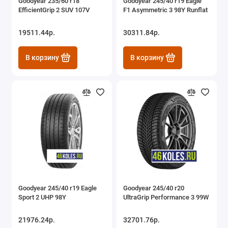
Goodyear 235/60 r18
Goodyear 245/40 r19 Eagle
EfficientGrip 2 SUV 107V
F1 Asymmetric 3 98Y Runflat
19511.44р.
30311.84р.
В корзину
В корзину
Goodyear 245/40 r19 Eagle
Goodyear 245/40 r20
Sport 2 UHP 98Y
UltraGrip Performance 3 99W
21976.24р.
32701.76р.